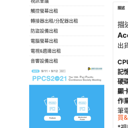
視訊會議
描述
觸控螢幕出租
轉接器出租/分配器出租
描
防盜設備出租
Ac
電腦螢幕出租
出貨
電視&週邊出租
音響設備出租
CPU
記憶
硬碟
顯卡
作業
筆電
買&
*