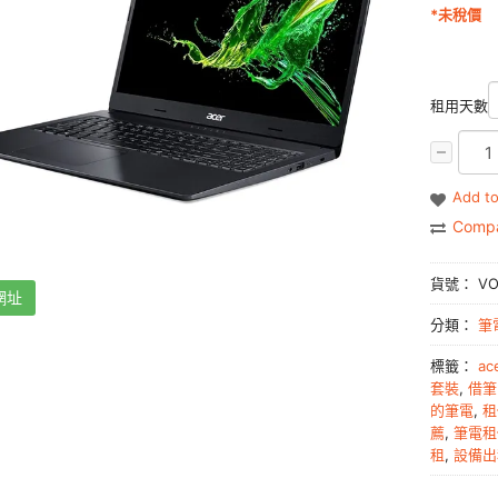
*未稅價
租用天數
Add to
Comp
貨號：
VO
網址
分類：
筆
標籤：
ac
套裝
,
借筆
的筆電
,
租
薦
,
筆電租
租
,
設備出