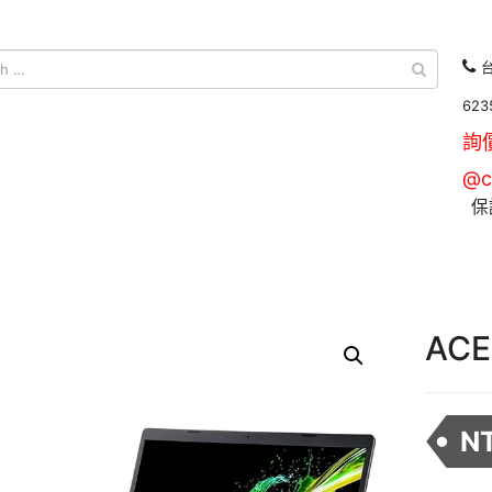
台
623
詢
@c
保
AC
N