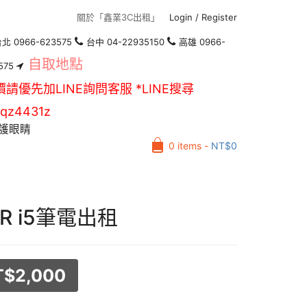
關於「鑫業3C出租」
Login
/
Register
北 0966-623575
台中 04-22935150
高雄 0966-
自取地點
575
價請優先加LINE詢問客服 *LINE搜尋
qz4431z
護眼睛
0 items -
NT$
0
ER i5筆電出租
T$
2,000