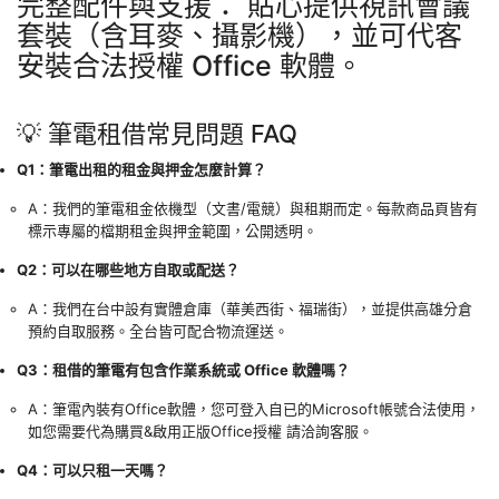
完整配件與支援： 貼心提供視訊會議
套裝（含耳麥、攝影機），並可代客
安裝合法授權 Office 軟體。
💡 筆電租借常見問題 FAQ
Q1：筆電出租的租金與押金怎麼計算？
A：我們的筆電租金依機型（文書/電競）與租期而定。每款商品頁皆有
標示專屬的檔期租金與押金範圍，公開透明。
Q2：可以在哪些地方自取或配送？
A：我們在台中設有實體倉庫（華美西街、福瑞街），並提供高雄分倉
預約自取服務。全台皆可配合物流運送。
Q3：租借的筆電有包含作業系統或 Office 軟體嗎？
A：筆電內裝有Office軟體，您可登入自已的Microsoft帳號合法使用，
如您需要代為購買&啟用正版Office授權 請洽詢客服。
Q4：可以只租一天嗎？