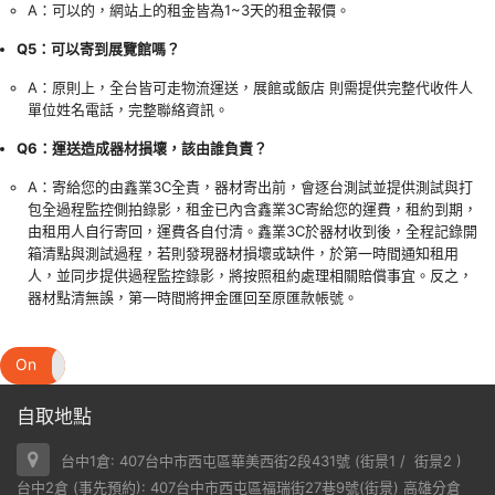
A：可以的，網站上的租金皆為1~3天的租金報價。
Q5：可以寄到展覽館嗎？
A：原則上，全台皆可走物流運送，展館或飯店 則需提供完整代收件人
單位姓名電話，完整聯絡資訊。
Q6：運送造成器材損壞，該由誰負責？
A：寄給您的由鑫業3C全責，器材寄出前，會逐台測試並提供測試與打
包全過程監控側拍錄影，租金已內含鑫業3C寄給您的運費，租約到期，
由租用人自行寄回，運費各自付清。鑫業3C於器材收到後，全程記錄開
箱清點與測試過程，若則發現器材損壞或缺件，於第一時間通知租用
人，並同步提供過程監控錄影，將按照租約處理相關賠償事宜。反之，
器材點清無誤，第一時間將押金匯回至原匯款帳號。
On
Off
自取地點
台中1倉: 407台中市西屯區華美西街2段431號 (
街景1
/
街景2
)
台中2倉 (事先預約): 407台中市西屯區福瑞街27巷9號(
街景
) 高雄分倉