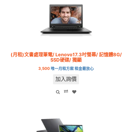
(月租)文書處理筆電/ Lenovo17.3吋螢幕/ 記憶體8G/
SSD硬碟/ 獨顯
3,500
唯一月租方案 租金最放心
加入詢價