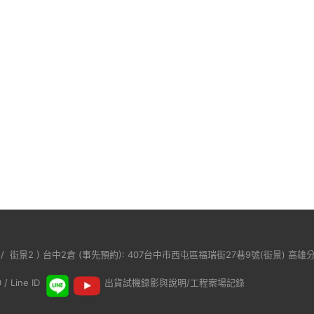
/
街景2
) 台中2倉 (事先預約): 407台中市西屯區福瑞街27巷9號(
街景
) 高雄
 Line ID
出貨試機錄影與說明/工程案場記錄