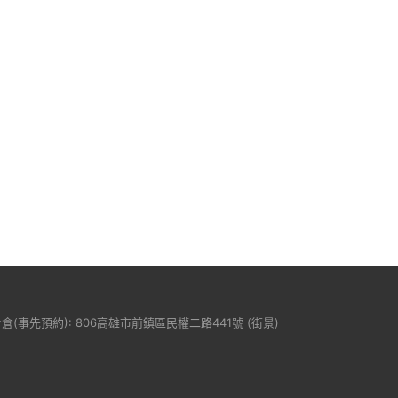
分倉(事先預約): 806高雄市前鎮區民權二路441號 (
街景
)