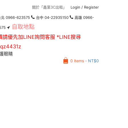
關於「鑫業3C出租」
Login
/
Register
北 0966-623575
台中 04-22935150
高雄 0966-
自取地點
575
價請優先加LINE詢問客服 *LINE搜尋
qz4431z
護眼睛
0 items -
NT$
0