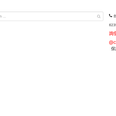
台
623
詢
@c
保