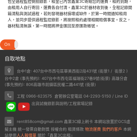
包全過程監控側拍錄影，租金已內含鑫業3C寄給您的運費，租約到期，
由租用人自行寄回，運費各自付清。鑫業3C於器材收到後，全程記錄開
箱清點與測試過程，若則發現器材損壞或缺件，於第一時間通知租用
人，並同步提供過程監控錄影，將按照租約處理相關賠償事宜。反之，
器材點清無誤，第一時間將押金匯回至原匯款帳號。
On
Off
自取地點
台中1倉: 407台中市西屯區華美西街2段431號 (
街景1
/
街景2
)
台中2倉 (事先預約): 407台中市西屯區福瑞街27巷9號(
街景
) 高雄分倉
(事先預約): 806高雄市前鎮區民權二路441號 (
街景
)
工程 0966-623575 倉管辦公室電話 04-2293-5150 / Line ID
出貨試機錄影與說明/工程案場記錄
rent858com@gmail.com
鑫業3C線上刷卡
本網站放置於
GCS虛
擬主機
統一發票自動對獎
授權合約
租賃條款
物流運費
我們的客戶
本網
站使用
人人報價單
關於「鑫業3C出租」