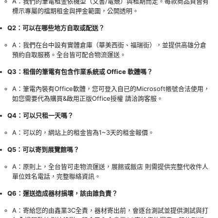
A：我們的筆電租金依機型（文書/電競）與租期而定。每款商品頁皆有
標示專屬的檔期租金與押金範圍，公開透明。
Q2：可以在哪些地方自取或配送？
A：我們在台中設有實體倉庫（華美西街、福瑞街），並提供高雄分倉
預約自取服務。全台皆可配合物流運送。
Q3：租借的筆電有包含作業系統或 Office 軟體嗎？
A：筆電內裝有Office軟體，您可登入自已的Microsoft帳號合法使用，
如您需要代為購買&啟用正版Office授權 請洽詢客服。
Q4：可以只租一天嗎？
A：可以的，網站上的租金皆為1~3天的租金報價。
Q5：可以寄到展覽館嗎？
A：原則上，全台皆可走物流運送，展館或飯店 則需提供完整代收件人
單位姓名電話，完整聯絡資訊。
Q6：運送造成器材損壞，該由誰負責？
A：寄給您的由鑫業3C全責，器材寄出前，會逐台測試並提供測試與打