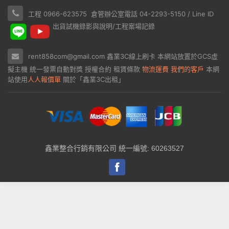
工程 0966-623575 倉管辦公室電話 04-2293-5150 / Line ID
出貨試機錄影與說明/工程案場記錄
rent858com@gmail.com
鑫業3C線上刷卡
本網站放置於
GCS虛
擬主機
統一發票自動對獎
授權合約
租賃條款
物流運費
我們的客戶
本網
站使用
人人報價單
關於「鑫業3C出租」
鑫業整合行銷有限公司 統一編號: 60263527