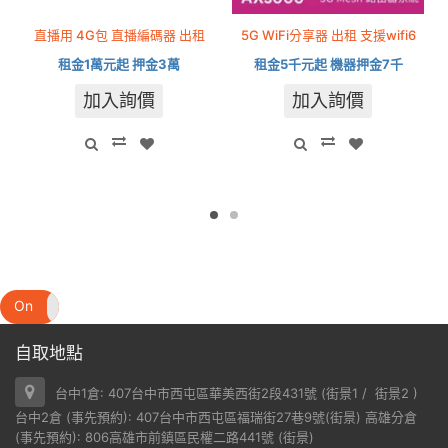
直播用 4G包 直播編碼器 出租
5G WiFi分享器 出租 支援wifi6
租金1萬元起 押金3萬
租金5千元起 機器押金7千
加入詢價
加入詢價
On
Off
自取地點
台中1倉: 407台中市西屯區華美西街2段431號 (
街景1
/
街景2
)
台中2倉 (事先預約): 407台中市西屯區福瑞街27巷9號(
街景
) 高雄分倉
(事先預約): 806高雄市前鎮區民權二路441號 (
街景
)