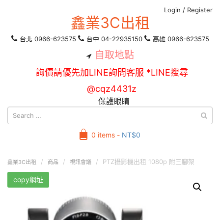
Login
/
Register
鑫業3C出租
台北 0966-623575
台中 04-22935150
高雄 0966-623575
自取地點
詢價請優先加LINE詢問客服 *LINE搜尋
@cqz4431z
保護眼睛
0 items -
NT$
0
PTZ攝影機出租 1080p 附三腳架
鑫業3C出租
商品
視訊會議
copy網址