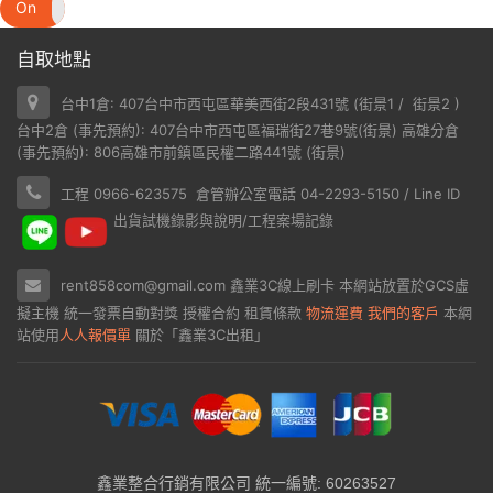
On
Off
自取地點
台中1倉: 407台中市西屯區華美西街2段431號 (
街景1
/
街景2
)
台中2倉 (事先預約): 407台中市西屯區福瑞街27巷9號(
街景
) 高雄分倉
(事先預約): 806高雄市前鎮區民權二路441號 (
街景
)
工程 0966-623575 倉管辦公室電話 04-2293-5150 / Line ID
出貨試機錄影與說明/工程案場記錄
rent858com@gmail.com
鑫業3C線上刷卡
本網站放置於
GCS虛
擬主機
統一發票自動對獎
授權合約
租賃條款
物流運費
我們的客戶
本網
站使用
人人報價單
關於「鑫業3C出租」
鑫業整合行銷有限公司 統一編號: 60263527