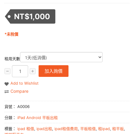
NT$
1,000
*未稅價
租用天數
加入詢價
Add to Wishlist
Compare
貨號：
A0006
分類：
iPad Android 平板出租
標籤：
ipad 租借
,
ipad出租
,
ipad租借費用
,
平板租借
,
租ipad
,
租平板
,