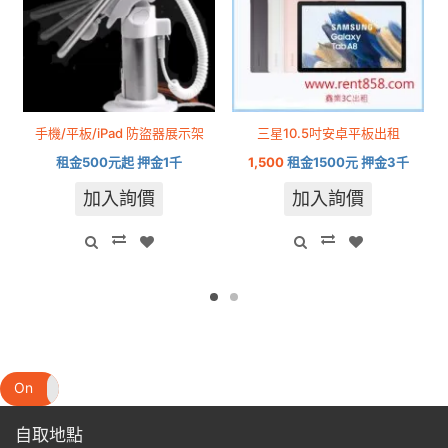
手機/平板/iPad 防盜器展示架
三星10.5吋安卓平板出租
租金500元起 押金1千
1,500
租金1500元 押金3千
加入詢價
加入詢價
On
Off
自取地點