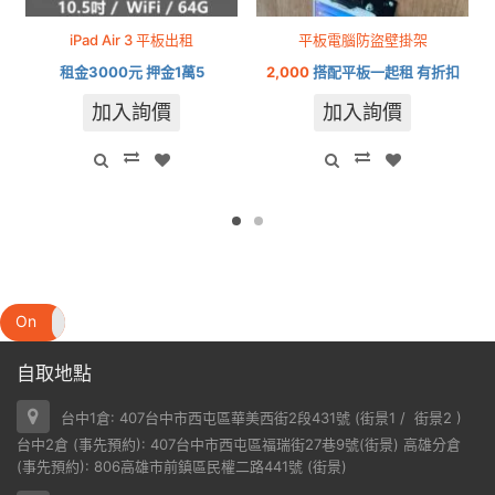
iPad Air 3 平板出租
平板電腦防盜壁掛架
租金3000元 押金1萬5
2,000
搭配平板一起租 有折扣
加入詢價
加入詢價
On
Off
自取地點
台中1倉: 407台中市西屯區華美西街2段431號 (
街景1
/
街景2
)
台中2倉 (事先預約): 407台中市西屯區福瑞街27巷9號(
街景
) 高雄分倉
(事先預約): 806高雄市前鎮區民權二路441號 (
街景
)