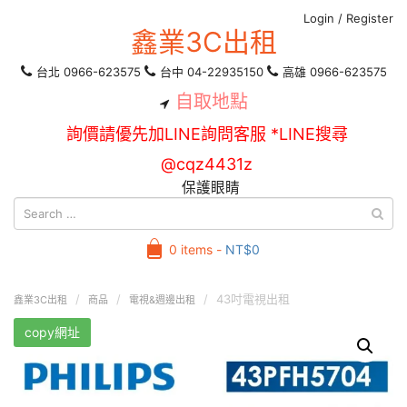
Login
/
Register
鑫業3C出租
台北 0966-623575
台中 04-22935150
高雄 0966-623575
自取地點
詢價請優先加LINE詢問客服 *LINE搜尋
@cqz4431z
保護眼睛
0 items -
NT$
0
43吋電視出租
鑫業3C出租
商品
電視&週邊出租
copy網址