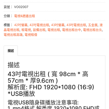
貨號：
VO02007
分類：
電視&週邊出租
標籤：
42吋螢幕
,
42吋電視出租
,
43吋螢幕
,
43吋電視出租
,
五金展
,
液
晶電視出租
,
租電視
,
設備出租
,
電視出租
,
電視出租台中
,
電視出租台北
,
電視出租高雄
,
電視租借
描述
描述
43吋電視出租 ( 寬 98cm * 高
57cm * 厚9.6cm )
解析度: FHD 1920*1080 (16:9)
*USB播放
電視USB隨身碟播放注意事項:
1. mp4格式 解悉度 1920*1080 FHD或