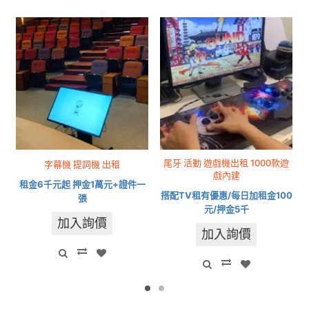
尾牙 活動 遊戲機出租 1000款遊
字幕機 提詞機 出租
戲內建
租金6千元起 押金1萬元+證件一
搭配TV租有優惠/每日加租金100
張
元/押金5千
加入詢價
加入詢價