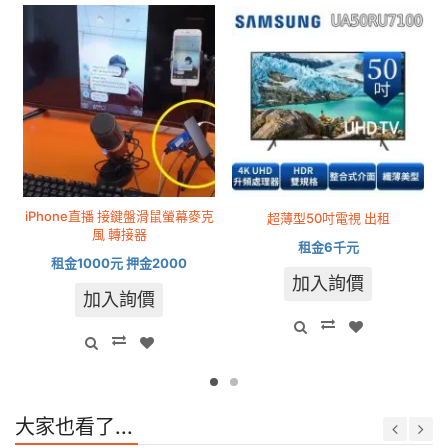
iPhone直播 接鍵盤滑鼠螢幕麥克
超薄型50吋電視 出租
風 轉接器
租金6千元
租金1000元 押金2000
加入詢價
加入詢價
大家也看了...