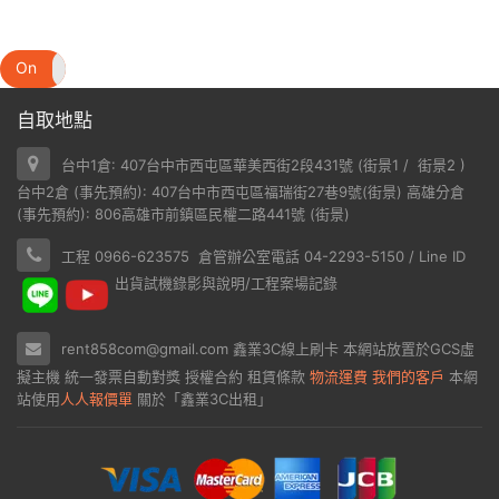
On
Off
自取地點
台中1倉: 407台中市西屯區華美西街2段431號 (
街景1
/
街景2
)
台中2倉 (事先預約): 407台中市西屯區福瑞街27巷9號(
街景
) 高雄分倉
(事先預約): 806高雄市前鎮區民權二路441號 (
街景
)
工程 0966-623575 倉管辦公室電話 04-2293-5150 / Line ID
出貨試機錄影與說明/工程案場記錄
rent858com@gmail.com
鑫業3C線上刷卡
本網站放置於
GCS虛
擬主機
統一發票自動對獎
授權合約
租賃條款
物流運費
我們的客戶
本網
站使用
人人報價單
關於「鑫業3C出租」