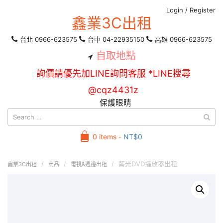
Login
/
Register
鑫業3C出租
台北 0966-623575
台中 04-22935150
高雄 0966-623575
自取地點
詢價請優先加LINE詢問客服 *LINE搜尋
@cqz4431z
保護眼睛
0 items -
NT$
0
藍光DVD播放器出租
鑫業3C出租
商品
電視&週邊出租