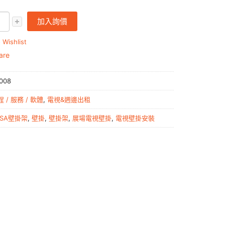
加入詢價
 Wishlist
are
008
 / 服務 / 軟體
,
電視&週邊出租
ESA壁掛架
,
壁掛
,
壁掛架
,
展場電視壁掛
,
電視壁掛安裝