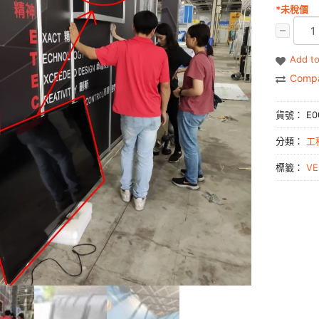
*未稅價
Add to
Comp
貨號：
E0
分類：
工程
標籤：
V