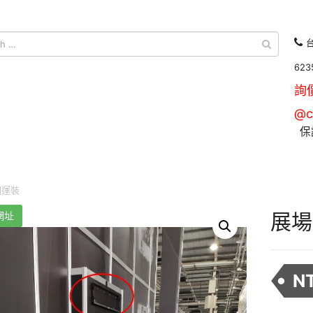
台
623
詢
@c
保
回運裝
展場
網址
N