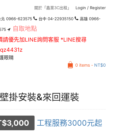
關於「鑫業3C出租」
Login
/
Register
北 0966-623575
台中 04-22935150
高雄 0966-
自取地點
575
價請優先加LINE詢問客服 *LINE搜尋
qz4431z
護眼睛
0 items -
NT$
0
壁掛安裝&來回運裝
T$
3,000
工程服務3000元起