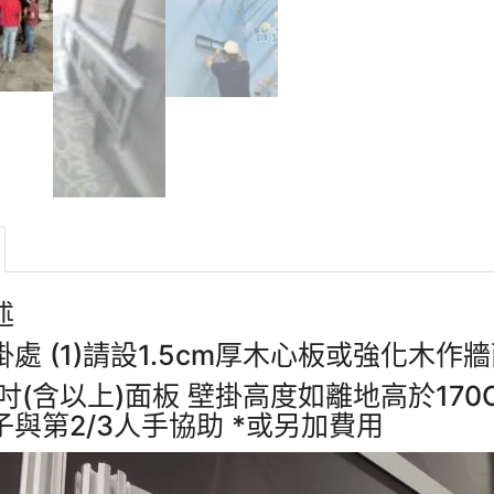
述
處 (1)請設1.5cm厚木心板或強化木作牆面
0吋(含以上)面板 壁掛高度如離地高於17
子與第2/3人手協助 *或另加費用