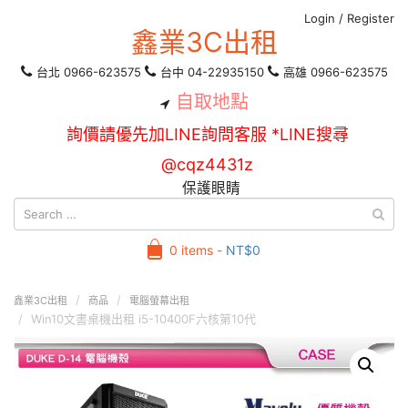
Login
/
Register
鑫業3C出租
台北 0966-623575
台中 04-22935150
高雄 0966-623575
自取地點
詢價請優先加LINE詢問客服 *LINE搜尋
@cqz4431z
保護眼睛
0 items -
NT$
0
鑫業3C出租
商品
電腦螢幕出租
Win10文書桌機出租 i5-10400F六核第10代