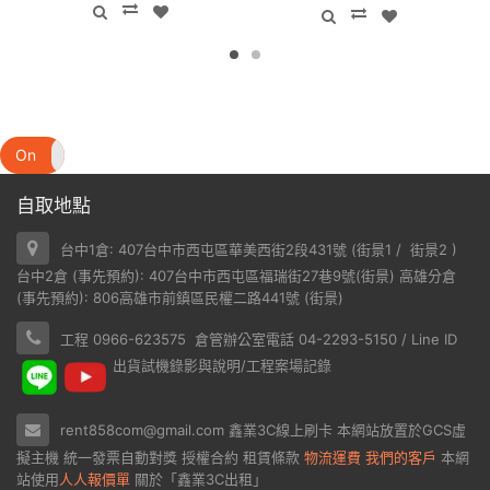
On
Off
自取地點
台中1倉: 407台中市西屯區華美西街2段431號 (
街景1
/
街景2
)
台中2倉 (事先預約): 407台中市西屯區福瑞街27巷9號(
街景
) 高雄分倉
(事先預約): 806高雄市前鎮區民權二路441號 (
街景
)
工程 0966-623575 倉管辦公室電話 04-2293-5150 / Line ID
出貨試機錄影與說明/工程案場記錄
rent858com@gmail.com
鑫業3C線上刷卡
本網站放置於
GCS虛
擬主機
統一發票自動對獎
授權合約
租賃條款
物流運費
我們的客戶
本網
站使用
人人報價單
關於「鑫業3C出租」