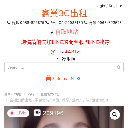
Login
/
Register
鑫業3C出租
台北 0966-623575
台中 04-22935150
高雄 0966-623575
自取地點
詢價請優先加LINE詢問客服 *LINE搜尋
@cqz4431z
保護眼睛
0 items -
NT$
0
鑫業3C出租
商品
直播設備出租
直播設備出租 (電競實況/ 會議/ 教學/ 課程/ 表演/ 活動實況)