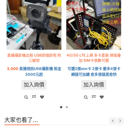
直播攝影機出租 USB即插即用 附
4G/5G LTE上網 多卡套裝 頻寬疊
三腳架
加 SIM卡張數可選
3,000
直播視訊USB攝影機 租金
可選2張sim卡 3張卡 最多4張卡
3000元起
網速可加總 愈多張速度愈快
加入詢價
加入詢價
大家也看了...