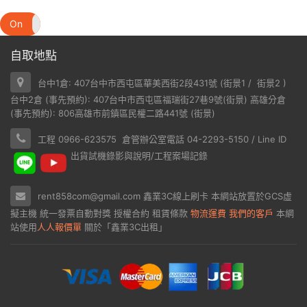
On
Off
自取地點
台中1倉: 407台中市西屯區華美西街2段431號 (
街景1
/
街景2
)
台中2倉 (事先預約): 407台中市西屯區福瑞街27巷9號(
街景
) 高雄分倉
(事先預約): 806高雄市前鎮區民權二路441號 (
街景
)
工程 0966-623575 倉管辦公室電話 04-2293-5150 / Line ID
出貨試機錄影與說明/工程案場記錄
rent858com@gmail.com
鑫業3C線上刷卡
本網站放置於
GCS虛
擬主機
統一發票自動對獎
授權合約
租賃條款
物流運費
我們的客戶
本網
站使用
人人報價單
關於「鑫業3C出租」