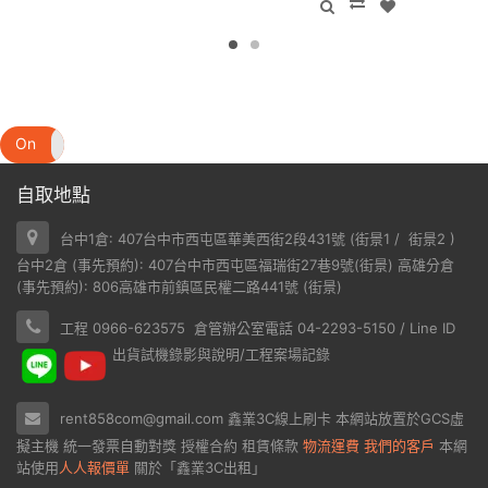
On
Off
自取地點
台中1倉: 407台中市西屯區華美西街2段431號 (
街景1
/
街景2
)
台中2倉 (事先預約): 407台中市西屯區福瑞街27巷9號(
街景
) 高雄分倉
(事先預約): 806高雄市前鎮區民權二路441號 (
街景
)
工程 0966-623575 倉管辦公室電話 04-2293-5150 / Line ID
出貨試機錄影與說明/工程案場記錄
rent858com@gmail.com
鑫業3C線上刷卡
本網站放置於
GCS虛
擬主機
統一發票自動對獎
授權合約
租賃條款
物流運費
我們的客戶
本網
站使用
人人報價單
關於「鑫業3C出租」