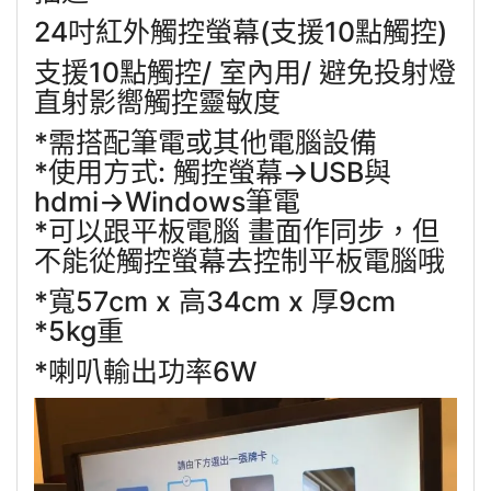
24吋紅外觸控螢幕(支援10點觸控)
支援10點觸控/ 室內用/ 避免投射燈
直射影嚮觸控靈敏度
*需搭配筆電或其他電腦設備
*使用方式: 觸控螢幕->USB與
hdmi->Windows筆電
*可以跟平板電腦 畫面作同步，但
不能從觸控螢幕去控制平板電腦哦
*寬57cm x 高34cm x 厚9cm
*5kg重
*喇叭輸出功率6W