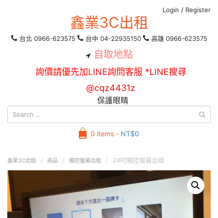
Login
/
Register
鑫業3C出租
台北 0966-623575
台中 04-22935150
高雄 0966-623575
自取地點
詢價請優先加LINE詢問客服 *LINE搜尋
@cqz4431z
保護眼睛
0 items -
NT$
0
24吋觸控螢幕出租
鑫業3C出租
商品
觸控螢幕出租