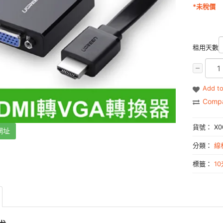
*未稅價
租用天數
Add to
Comp
貨號：
X0
網址
分類：
線
標籤：
1