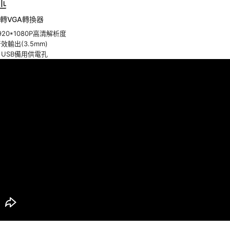
述
I轉VGA轉換器
920*1080P高清解析度
效輸出(3.5mm)
o USB備用供電孔