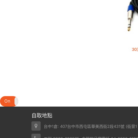
30
On
Off
自取地點
台中1倉: 407台中市西屯區華美西街2段431號 (
街景1