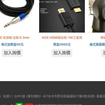
米 音源線 出租 6.3mm
40米 HDMI線出租 *4K工程用
條
每日加租金50元
租金2000元
座式高速描
加入詢價
加入詢價
/
街景2
) 台中2倉 (事先預約): 407台中市西屯區福瑞街27巷9號(
街景
) 高雄