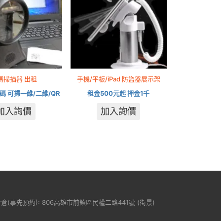
碼掃描器 出租
手機/平板/iPad 防盜器展示架
碼 可掃一維/二維/QR
租金500元起 押金1千
加入詢價
加入詢價
分倉(事先預約): 806高雄市前鎮區民權二路441號 (
街景
)