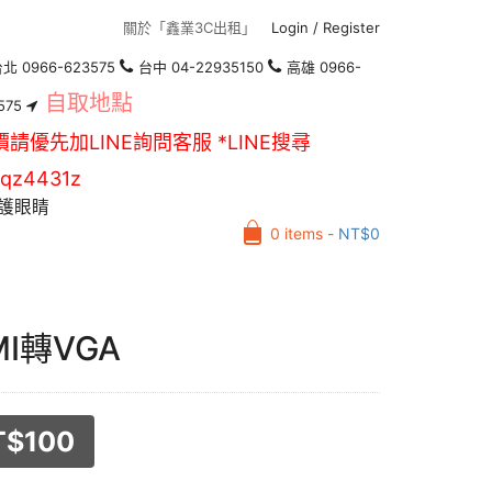
關於「鑫業3C出租」
Login
/
Register
北 0966-623575
台中 04-22935150
高雄 0966-
自取地點
575
價請優先加LINE詢問客服 *LINE搜尋
qz4431z
護眼睛
0 items -
NT$
0
MI轉VGA
T$
100