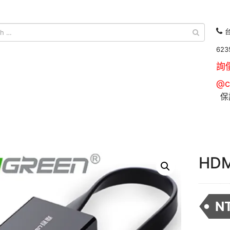
台
623
詢
@c
保
HD
N