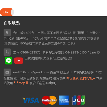
On
Off
自取地點
台中1倉: 407台中市西屯區華美西街2段431號 (
街景1
/
街景2
)
台中2倉 (事先預約): 407台中市西屯區福瑞街27巷9號(
街景
) 高雄分倉
(事先預約): 806高雄市前鎮區民權二路441號 (
街景
)
工程 0966-623575 倉管辦公室電話 04-2293-5150 / Line ID
出貨試機錄影與說明/工程案場記錄
rent858com@gmail.com
鑫業3C線上刷卡
本網站放置於
GCS虛
擬主機
統一發票自動對獎
授權合約
租賃條款
物流運費
我們的客戶
本網
站使用
人人報價單
關於「鑫業3C出租」