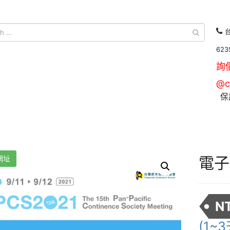
台
623
詢
@c
保
電子
網址
N
(1~3