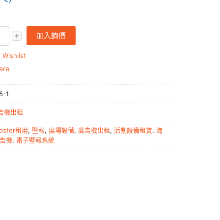
加入詢價
 Wishlist
are
5-1
告機出租
oster租用
,
壁報
,
展場設備
,
廣告機出租
,
活動設備租賃
,
海
告機
,
電子壁報系統