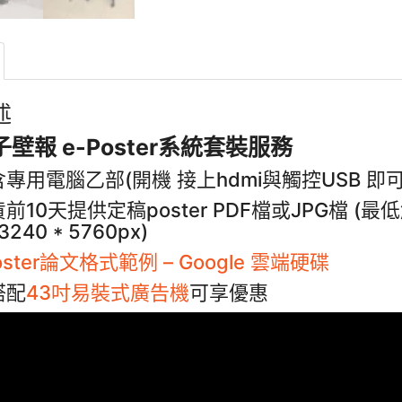
述
子壁報 e-Poster系統套裝服務
專用電腦乙部(開機 接上hdmi與觸控USB 即
前10天提供定稿poster PDF檔或JPG檔 (最低解
3240 * 5760px)
oster論文格式範例 – Google 雲端硬碟
搭配
43吋易裝式廣告機
可享優惠