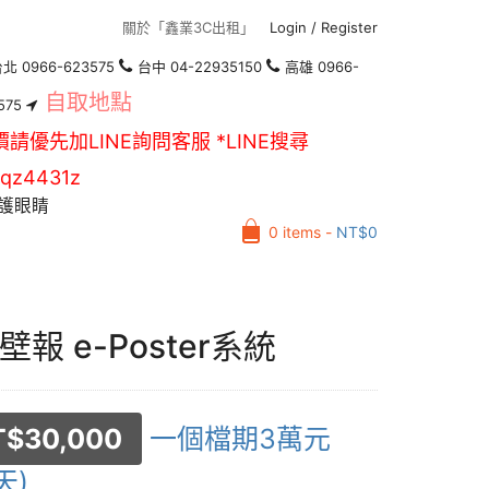
關於「鑫業3C出租」
Login
/
Register
北 0966-623575
台中 04-22935150
高雄 0966-
自取地點
575
價請優先加LINE詢問客服 *LINE搜尋
qz4431z
護眼睛
0 items -
NT$
0
壁報 e-Poster系統
T$
30,000
一個檔期3萬元
天)