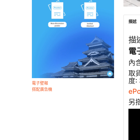
描述
描
電
內含
取貨
度: 
電子壁報
搭配廣告機
eP
另