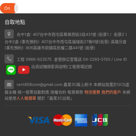
On
Off
自取地點
台中1倉: 407台中市西屯區華美西街2段431號 (
街景1
/
街景2
)
台中2倉 (事先預約): 407台中市西屯區福瑞街27巷9號(
街景
) 高雄分倉
(事先預約): 806高雄市前鎮區民權二路441號 (
街景
)
工程 0966-623575 倉管辦公室電話 04-2293-5150 / Line ID
出貨試機錄影與說明/工程案場記錄
rent858com@gmail.com
鑫業3C線上刷卡
本網站放置於
GCS虛
擬主機
統一發票自動對獎
授權合約
租賃條款
物流運費
我們的客戶
本網
站使用
人人報價單
關於「鑫業3C出租」