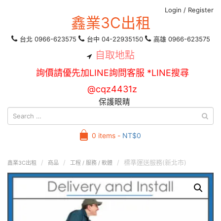
Login
/
Register
鑫業3C出租
台北 0966-623575
台中 04-22935150
高雄 0966-623575
自取地點
詢價請優先加LINE詢問客服 *LINE搜尋
@cqz4431z
保護眼睛
0 items -
NT$
0
標準運送服務(新北市)
鑫業3C出租
商品
工程 / 服務 / 軟體