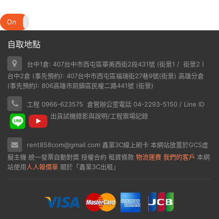
On
Off
自取地點
台中1倉: 407台中市西屯區華美西街2段431號 (
街景1
/
街景2
)
台中2倉 (事先預約): 407台中市西屯區福瑞街27巷9號(
街景
) 高雄分倉
(事先預約): 806高雄市前鎮區民權二路441號 (
街景
)
工程 0966-623575 倉管辦公室電話 04-2293-5150 / Line ID
出貨試機錄影與說明/工程案場記錄
rent858com@gmail.com
鑫業3C線上刷卡
本網站放置於
GCS虛
擬主機
統一發票自動對獎
授權合約
租賃條款
物流運費
我們的客戶
本網
站使用
人人報價單
關於「鑫業3C出租」