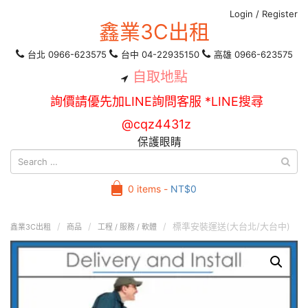
Login
/
Register
鑫業3C出租
台北 0966-623575
台中 04-22935150
高雄 0966-623575
自取地點
詢價請優先加LINE詢問客服 *LINE搜尋
@cqz4431z
保護眼睛
0 items -
NT$
0
標準安裝運送(大台北/大台中)
鑫業3C出租
商品
工程 / 服務 / 軟體