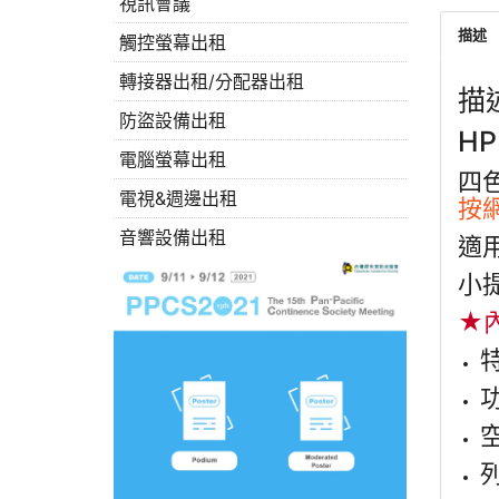
視訊會議
描述
觸控螢幕出租
轉接器出租/分配器出租
描
防盜設備出租
HP
電腦螢幕出租
四
電視&週邊出租
按
音響設備出租
適用
小提
★
空