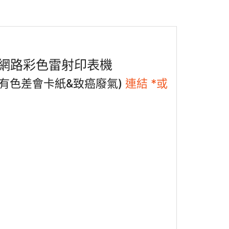
 雙頻無線網路彩色雷射印表機
廠有色差會卡紙&致癌廢氣)
連結 *或