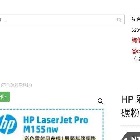
台
623
詢
@c
保
 (不含碳粉匣耗材)
HP
網址
碳粉
N