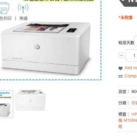
*未稅價
租用天數
Add to
Comp
貨號：
B0
分類：
印
標籤：
HP
機 M155
租