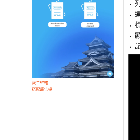
列
連
電子壁報
搭配廣告機