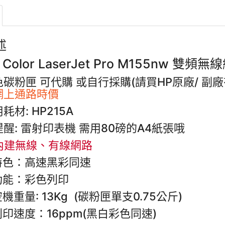
述
 Color LaserJet Pro M155nw
色碳粉匣 可代購 或自行採購(請買HP原廠/ 副
網上通路時價
耗材: HP215A
醒: 雷射印表機 需用80磅的A4紙張哦
內建無線、有線網路
特色：高速黑彩同速
功能：彩色列印
機重量: 13Kg (碳粉匣單支0.75公斤)
列印速度：16ppm(黑白彩色同速)