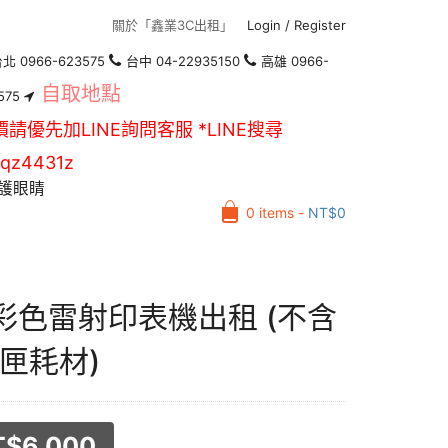
關於「鑫業3C出租」
Login
/
Register
北 0966-623575
台中 04-22935150
高雄 0966-
自取地點
575
價請優先加LINE詢問客服 *LINE搜尋
qz4431z
護眼睛
0 items -
NT$
0
 彩色雷射印表機出租 (不含
匣耗材)
T$
6,000