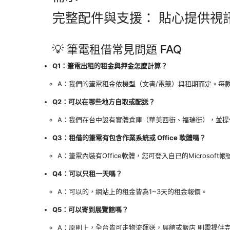
完整配件與支援： 貼心提供視訊
💡 筆電租借常見問題 FAQ
Q1：筆電出租的租金與押金怎麼計算？
A：我們的筆電租金依機型（文書/電競）與租期而定。每
Q2：可以在哪些地方自取或配送？
A：我們在台中設有實體倉庫（華美西街、福瑞街），並提
Q3：租借的筆電有包含作業系統或 Office 軟體嗎？
A：筆電內裝有Office軟體，您可登入自已的Microsof
Q4：可以只租一天嗎？
A：可以的，網站上的租金皆為1~3天的租金報價。
Q5：可以寄到展覽館嗎？
A：原則上，全台皆可走物流運送，展館或飯店 則需提供