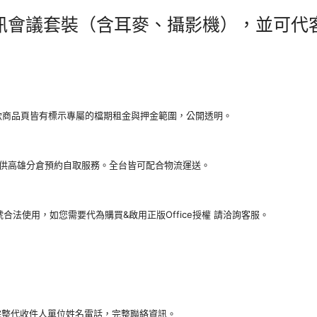
會議套裝（含耳麥、攝影機），並可代客安裝
款商品頁皆有標示專屬的檔期租金與押金範圍，公開透明。
供高雄分倉預約自取服務。全台皆可配合物流運送。
t帳號合法使用，如您需要代為購買&啟用正版Office授權 請洽詢客服。
完整代收件人單位姓名電話，完整聯絡資訊。