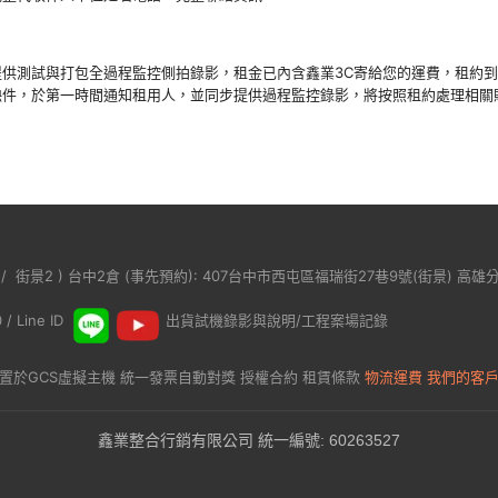
提供測試與打包全過程監控側拍錄影，租金已內含鑫業3C寄給您的運費，租約
缺件，於第一時間通知租用人，並同步提供過程監控錄影，將按照租約處理相關
/
街景2
) 台中2倉 (事先預約): 407台中市西屯區福瑞街27巷9號(
街景
) 高雄
 Line ID
出貨試機錄影與說明/工程案場記錄
置於
GCS虛擬主機
統一發票自動對獎
授權合約
租賃條款
物流運費
我們的客
鑫業整合行銷有限公司 統一編號: 60263527