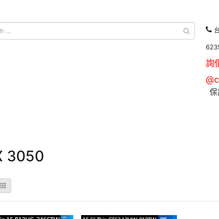
台
623
詢
@c
保
X 3050