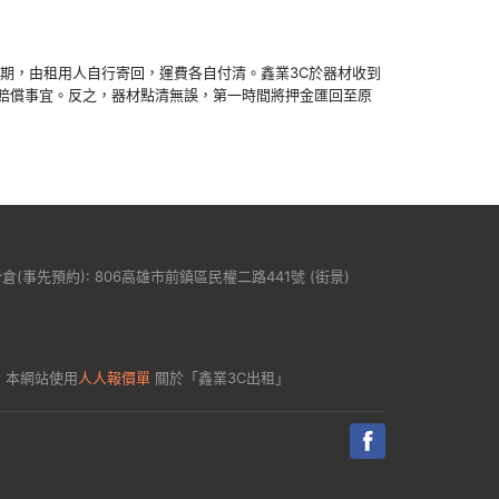
到期，由租用人自行寄回，運費各自付清。鑫業3C於器材收到
賠償事宜。反之，器材點清無誤，第一時間將押金匯回至原
分倉(事先預約): 806高雄市前鎮區民權二路441號 (
街景
)
戶
本網站使用
人人報價單
關於「鑫業3C出租」