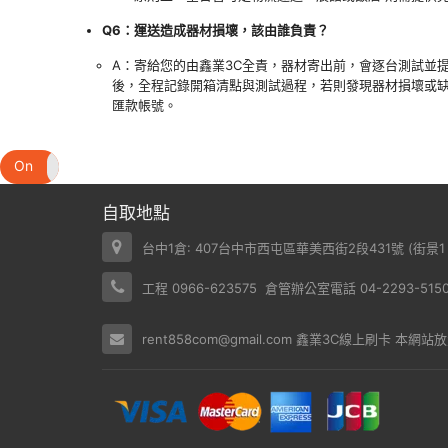
Q6：運送造成器材損壞，該由誰負責？
A：寄給您的由鑫業3C全責，器材寄出前，會逐台測試並
後，全程記錄開箱清點與測試過程，若則發現器材損壞或
匯款帳號。
On
Off
自取地點
台中1倉: 407台中市西屯區華美西街2段431號 (
街景1
工程 0966-623575 倉管辦公室電話 04-2293-5150 /
rent858com@gmail.com
鑫業3C線上刷卡
本網站放