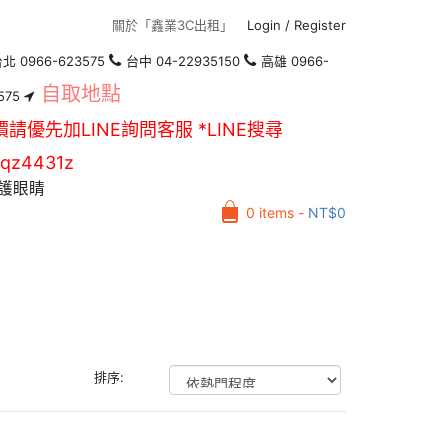
關於「鑫業3C出租」
Login
/
Register
北 0966-623575
台中 04-22935150
高雄 0966-
自取地點
575
價請優先加LINE詢問客服 *LINE搜尋
qz4431z
護眼睛
0 items -
NT$
0
排序: