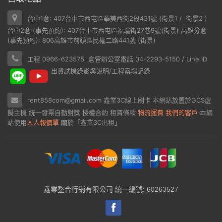
台中1倉: 407台中市西屯區華美西街2段431號 (
街景1
/
街景2
)
台中2倉 (事先預約): 407台中市西屯區福瑞街27巷9號(
街景
) 高雄分倉
(事先預約): 806高雄市前鎮區民權二路441號 (
街景
)
工程 0966-623575 倉管辦公室電話 04-2293-5150 / Line ID
出貨試機錄影與說明/工程案場記錄
rent858com@gmail.com
鑫業3C線上刷卡
本網站放置於
GCS虛
擬主機
統一發票自動對獎
授權合約
租賃條款
物流運費
我們的客戶
本網
站使用
人人報價單
關於「鑫業3C出租」
鑫業整合行銷有限公司 統一編號: 60263527