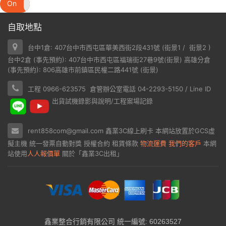
On
Off
自取地點
台中1倉: 407台中市西屯區華美西街2段431號 (
街景1
/
街景2
)
台中2倉 (事先預約): 407台中市西屯區福瑞街27巷9號(
街景
) 高雄分倉
(事先預約): 806高雄市前鎮區民權二路441號 (
街景
)
工程 0966-623575 倉管辦公室電話 04-2293-5150 / Line ID
出貨試機錄影與說明/工程案場記錄
rent858com@gmail.com
鑫業3C線上刷卡
本網站放置於
GCS虛
擬主機
統一發票自動對獎
授權合約
租賃條款
物流運費
我們的客戶
本網
站使用
人人報價單
關於「鑫業3C出租」
鑫業整合行銷有限公司 統一編號: 60263527