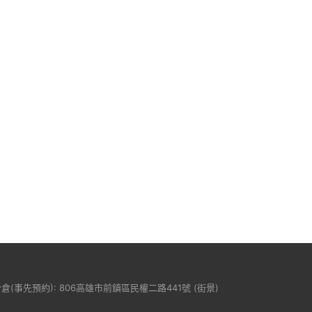
分倉(事先預約): 806高雄市前鎮區民權二路441號 (
街景
)