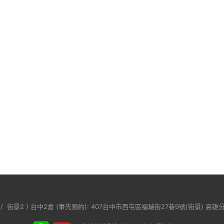
/
街景2
) 台中2倉 (事先預約): 407台中市西屯區福瑞街27巷9號(
街景
) 高雄