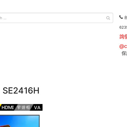
台
623
詢
@c
保
l SE2416H