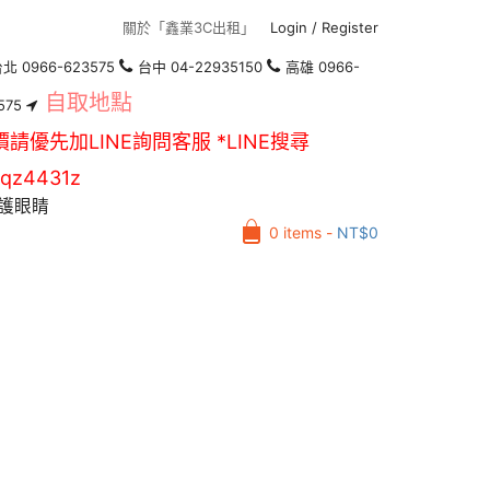
關於「鑫業3C出租」
Login
/
Register
北 0966-623575
台中 04-22935150
高雄 0966-
自取地點
575
價請優先加LINE詢問客服 *LINE搜尋
qz4431z
護眼睛
0 items -
NT$
0