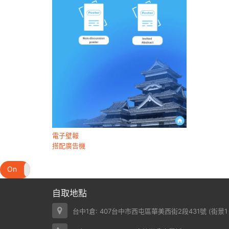
電子壁報
搭配廣告機
On
Off
自取地點
台中1倉: 407台中市西屯區華美西街2段431號 (
街景1