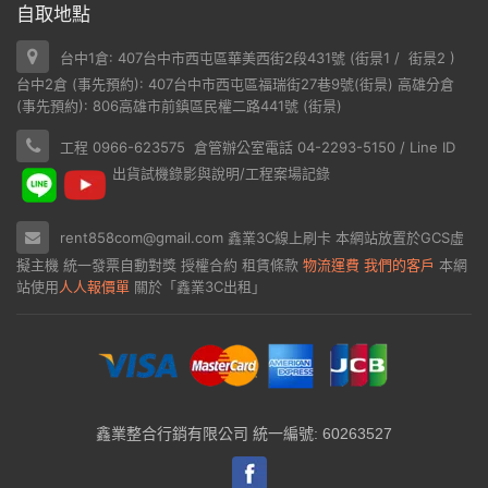
自取地點
台中1倉: 407台中市西屯區華美西街2段431號 (
街景1
/
街景2
)
台中2倉 (事先預約): 407台中市西屯區福瑞街27巷9號(
街景
) 高雄分倉
(事先預約): 806高雄市前鎮區民權二路441號 (
街景
)
工程 0966-623575 倉管辦公室電話 04-2293-5150 / Line ID
出貨試機錄影與說明/工程案場記錄
rent858com@gmail.com
鑫業3C線上刷卡
本網站放置於
GCS虛
擬主機
統一發票自動對獎
授權合約
租賃條款
物流運費
我們的客戶
本網
站使用
人人報價單
關於「鑫業3C出租」
鑫業整合行銷有限公司 統一編號: 60263527