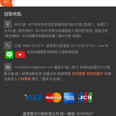
On
Off
自取地點
台中1倉: 407台中市西屯區華美西街2段431號 (
街景1
/
街景2
)
台中2倉 (事先預約): 407台中市西屯區福瑞街27巷9號(
街景
) 高雄分倉
(事先預約): 806高雄市前鎮區民權二路441號 (
街景
)
工程 0966-623575 倉管辦公室電話 04-2293-5150 / Line ID
出貨試機錄影與說明/工程案場記錄
rent858com@gmail.com
鑫業3C線上刷卡
本網站放置於
GCS虛
擬主機
統一發票自動對獎
授權合約
租賃條款
物流運費
我們的客戶
本網
站使用
人人報價單
關於「鑫業3C出租」
鑫業整合行銷有限公司 統一編號: 60263527