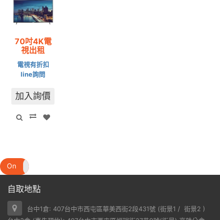
70吋4K電
視出租
電視有折扣
line詢問
加入詢價
On
Off
自取地點
台中1倉: 407台中市西屯區華美西街2段431號 (
街景1
/
街景2
)