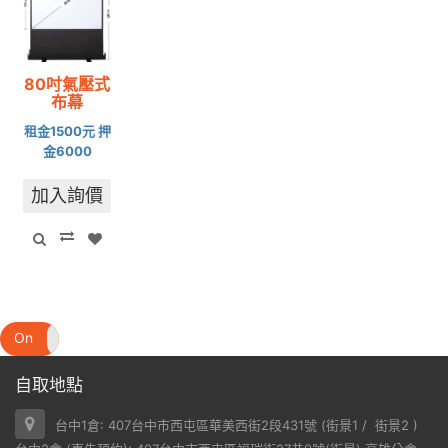
80吋氣壓式
布幕
租金1500元 押
金6000
加入詢價
On
Off
自取地點
台中1倉: 407台中市西屯區華美西街2段431號 (
街景1
/
街景2
)