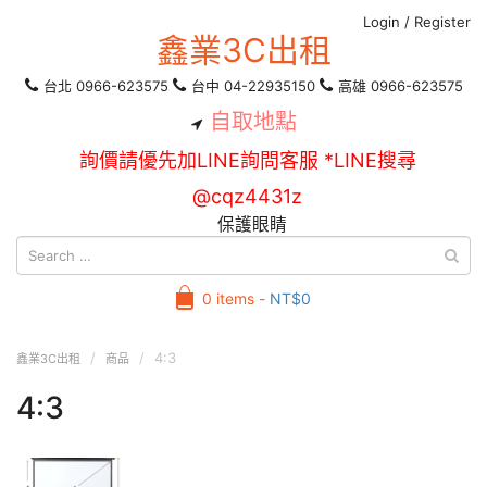
Login
/
Register
鑫業3C出租
台北 0966-623575
台中 04-22935150
高雄 0966-623575
自取地點
詢價請優先加LINE詢問客服 *LINE搜尋
@cqz4431z
保護眼睛
0 items -
NT$
0
4:3
鑫業3C出租
商品
4:3