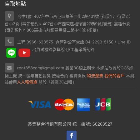
自取地點
台中1倉: 407台中市西屯區華美西街2段431號 (
街景1
/
街景2
)
台中2倉 (事先預約): 407台中市西屯區福瑞街27巷9號(
街景
) 高雄分倉
(事先預約): 806高雄市前鎮區民權二路441號 (
街景
)
工程 0966-623575 倉管辦公室電話 04-2293-5150 / Line ID
出貨試機錄影與說明/工程案場記錄
rent858com@gmail.com
鑫業3C線上刷卡
本網站放置於
GCS虛
擬主機
統一發票自動對獎
授權合約
租賃條款
物流運費
我們的客戶
本網
站使用
人人報價單
關於「鑫業3C出租」
鑫業整合行銷有限公司 統一編號: 60263527