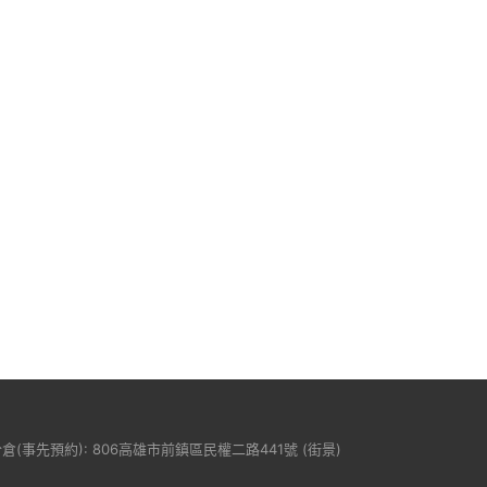
分倉(事先預約): 806高雄市前鎮區民權二路441號 (
街景
)