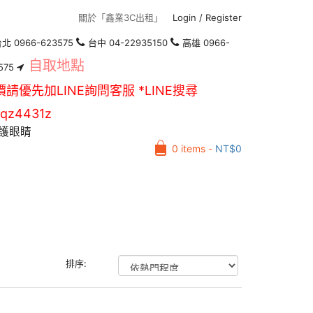
關於「鑫業3C出租」
Login
/
Register
北 0966-623575
台中 04-22935150
高雄 0966-
自取地點
575
價請優先加LINE詢問客服 *LINE搜尋
qz4431z
護眼睛
0 items -
NT$
0
排序: