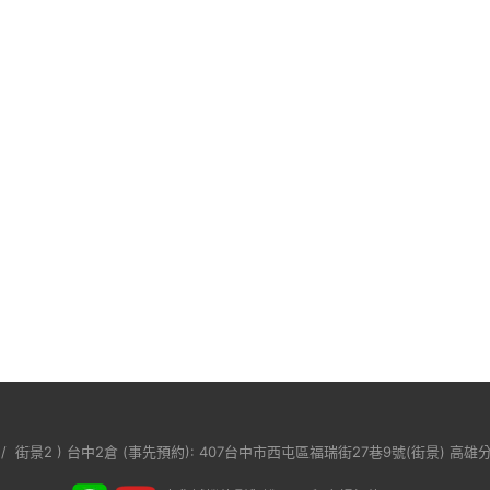
/
街景2
) 台中2倉 (事先預約): 407台中市西屯區福瑞街27巷9號(
街景
) 高雄