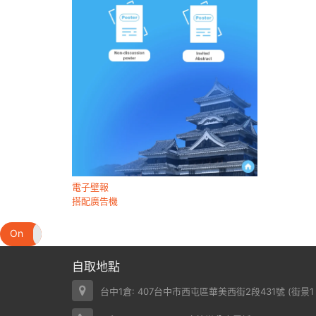
電子壁報
搭配廣告機
On
Off
自取地點
台中1倉: 407台中市西屯區華美西街2段431號 (
街景1