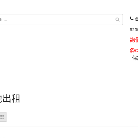
台
623
詢
@c
保
池出租