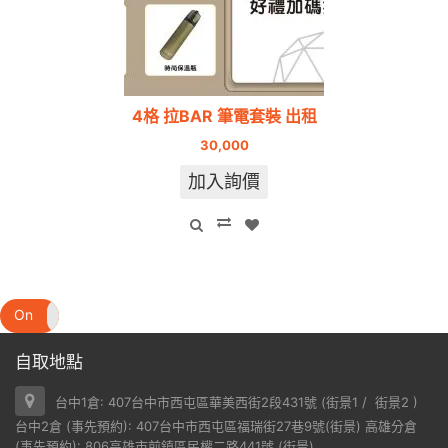
4格 拉BAR 筆電套裝 出租
30,000
加入詢價
On
Off
自取地點
台中1倉: 407台中市西屯區華美西街2段431號 (
街景1
/
街景2
)
台中2倉 (事先預約): 407台中市西屯區福瑞街27巷9號(
街景
) 高雄分倉
(事先預約): 806高雄市前鎮區民權二路441號 (
街景
)