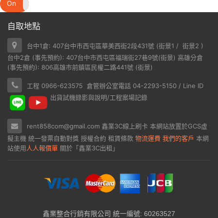
On
Off
自取地點
台中1倉: 407台中市西屯區華美西街2段431號 (
街景1
/
街景2
)
台中2倉 (事先預約): 407台中市西屯區福瑞街27巷9號(
街景
) 高雄分倉
(事先預約): 806高雄市前鎮區民權二路441號 (
街景
)
工程 0966-623575 倉管辦公室電話 04-2293-5150 / Line ID
出貨試機錄影與說明/工程案場記錄
rent858com@gmail.com
鑫業3C線上刷卡
本網站放置於
GCS虛
擬主機
統一發票自動對獎
授權合約
租賃條款
物流運費
我們的客戶
本網
站使用
人人報價單
關於「鑫業3C出租」
鑫業整合行銷有限公司 統一編號: 60263527