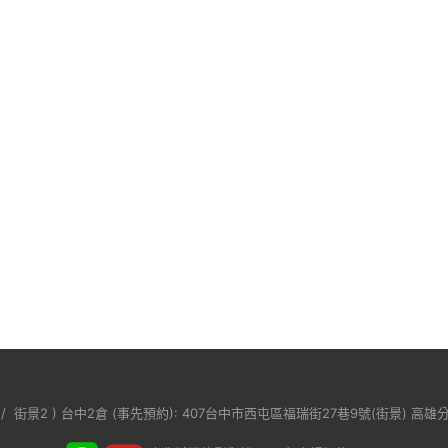
/
街景2
) 台中2倉 (事先預約): 407台中市西屯區福瑞街27巷9號(
街景
) 高雄