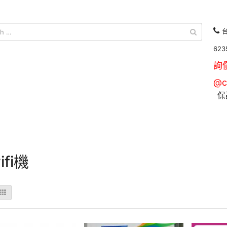
台
623
詢
@c
保
ifi機