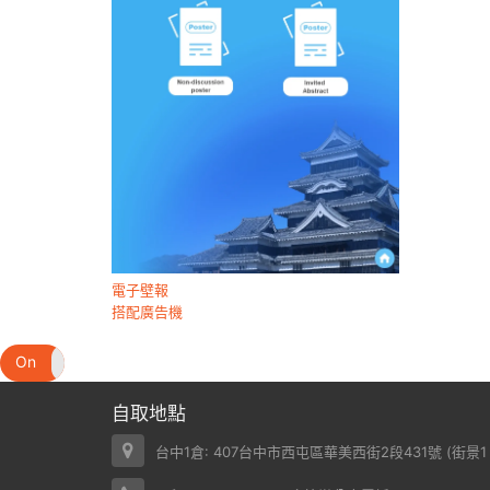
電子壁報
搭配廣告機
On
Off
自取地點
台中1倉: 407台中市西屯區華美西街2段431號 (
街景1