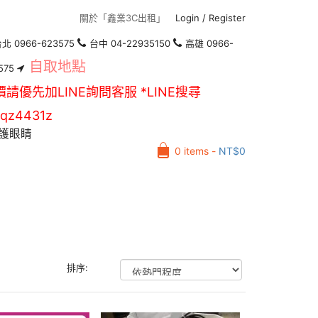
關於「鑫業3C出租」
Login
/
Register
北 0966-623575
台中 04-22935150
高雄 0966-
自取地點
575
價請優先加LINE詢問客服 *LINE搜尋
qz4431z
護眼睛
0 items -
NT$
0
排序: