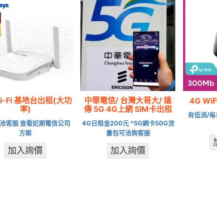
Wi-Fi 基地台出租(大功
中華電信/ 台灣大哥大/ 遠
4G Wi
率)
傳 5G 4G上網 SIM卡出租
有低消/每
洽客服 查看近期電信公司
4G日租金200元 *5G網卡50G流
方案
量包可洽詢客服
加入詢價
加入詢價