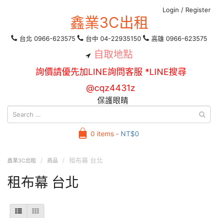
Login
/
Register
鑫業3C出租
台北 0966-623575
台中 04-22935150
高雄 0966-623575
自取地點
詢價請優先加LINE詢問客服 *LINE搜尋
@cqz4431z
保護眼睛
0 items -
NT$
0
租布幕 台北
鑫業3C出租
商品
租布幕 台北