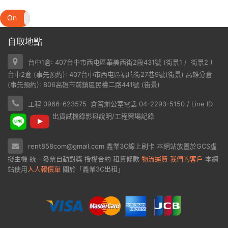
On
Off
自取地點
台中1倉: 407台中市西屯區華美西街2段431號 (
街景1
/
街景2
)
台中2倉 (事先預約): 407台中市西屯區福瑞街27巷9號(
街景
) 高雄分倉
(事先預約): 806高雄市前鎮區民權二路441號 (
街景
)
工程 0966-623575 倉管辦公室電話 04-2293-5150 / Line ID
出貨試機錄影與說明/工程案場記錄
rent858com@gmail.com
鑫業3C線上刷卡
本網站放置於
GCS虛
擬主機
統一發票自動對獎
授權合約
租賃條款
物流運費
我們的客戶
本網
站使用
人人報價單
關於「鑫業3C出租」