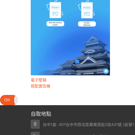
電子壁報
搭配廣告機
On
Off
自取地點
台中1倉: 407台中市西屯區華美西街2段431號 (
街景1