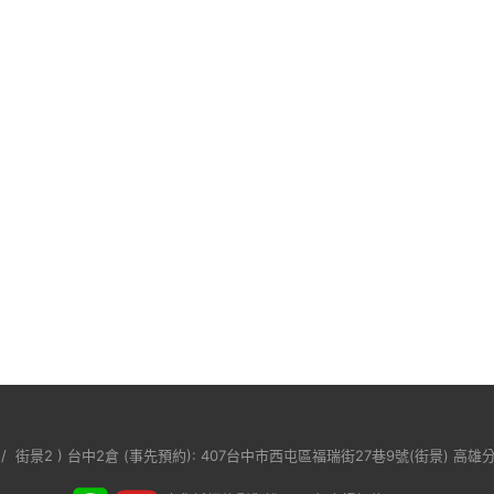
/
街景2
) 台中2倉 (事先預約): 407台中市西屯區福瑞街27巷9號(
街景
) 高雄