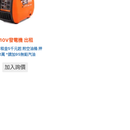
110V發電機 出租
租金5千元起 附空油桶 押
2萬 *請加95無鉛汽油
加入詢價