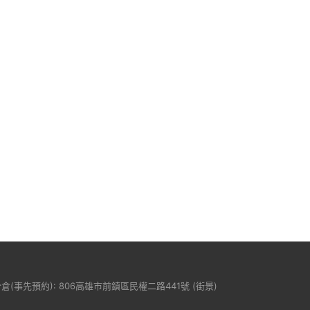
分倉(事先預約): 806高雄市前鎮區民權二路441號 (
街景
)