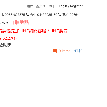
關於「鑫業3C出租」
Login
/
Register
北 0966-623575
台中 04-22935150
高雄 0966-
自取地點
575
價請優先加LINE詢問客服 *LINE搜尋
qz4431z
護眼睛
0 items -
NT$
0