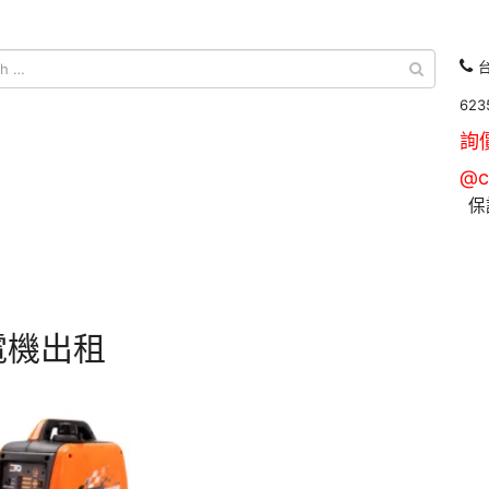
台
623
詢
@c
保
電機出租