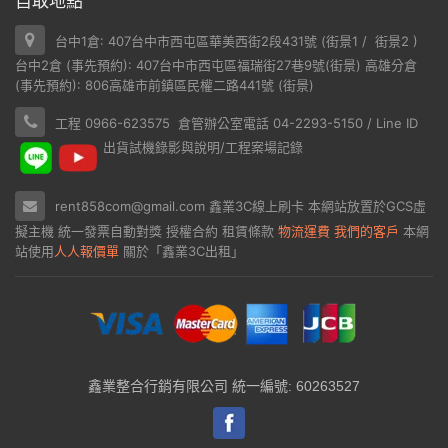
自取地點
台中1倉: 407台中市西屯區華美西街2段431號 (
街景1
/
街景2
)
台中2倉 (事先預約): 407台中市西屯區福瑞街27巷9號(
街景
) 高雄分倉
(事先預約): 806高雄市前鎮區民權二路441號 (
街景
)
工程 0966-623575 倉管辦公室電話 04-2293-5150 / Line ID
出貨試機錄影與說明/工程案場記錄
rent858com@gmail.com
鑫業3C線上刷卡
本網站放置於
GCS虛
擬主機
統一發票自動對獎
授權合約
租賃條款
物流運費
我們的客戶
本網
站使用
人人報價單
關於「鑫業3C出租」
鑫業整合行銷有限公司 統一編號: 60263527