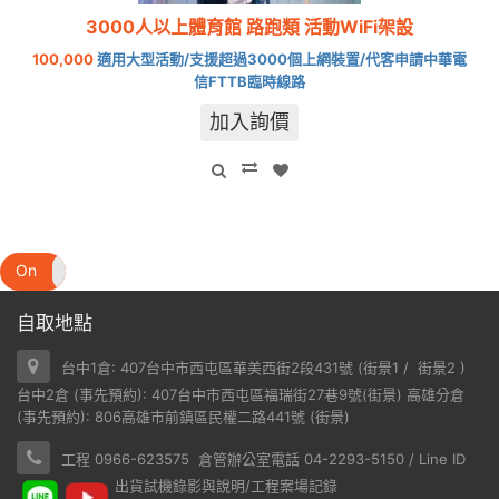
3000人以上體育館 路跑類 活動WiFi架設
100,000
適用大型活動/支援超過3000個上網裝置/代客申請中華電
信FTTB臨時線路
加入詢價
On
Off
自取地點
台中1倉: 407台中市西屯區華美西街2段431號 (
街景1
/
街景2
)
台中2倉 (事先預約): 407台中市西屯區福瑞街27巷9號(
街景
) 高雄分倉
(事先預約): 806高雄市前鎮區民權二路441號 (
街景
)
工程 0966-623575 倉管辦公室電話 04-2293-5150 / Line ID
出貨試機錄影與說明/工程案場記錄