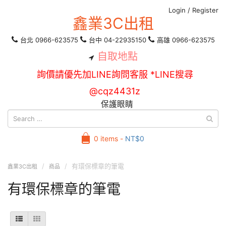
Login
/
Register
鑫業3C出租
台北 0966-623575
台中 04-22935150
高雄 0966-623575
自取地點
詢價請優先加LINE詢問客服 *LINE搜尋
@cqz4431z
保護眼睛
0 items -
NT$
0
有環保標章的筆電
鑫業3C出租
商品
有環保標章的筆電