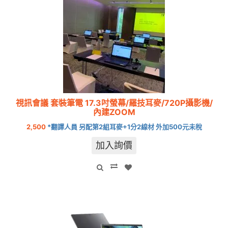
視訊會議 套裝筆電 17.3吋螢幕/羅技耳麥/720P攝影機/
內建ZOOM
2,500
*翻譯人員 另配第2組耳麥+1分2線材 外加500元未稅
加入詢價