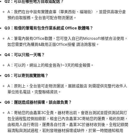
Q2：可以在哪些地方自取或配送？
A：我們在台中設有實體倉庫（華美西街、福瑞街），並提供高雄分倉
預約自取服務。全台皆可配合物流運送。
Q3：租借的筆電有包含作業系統或 Office 軟體嗎？
A：筆電內裝有Office軟體，您可登入自已的Microsoft帳號合法使用，
如您需要代為購買&啟用正版Office授權 請洽詢客服。
Q4：可以只租一天嗎？
A：可以的，網站上的租金皆為1~3天的租金報價。
Q5：可以寄到展覽館嗎？
A：原則上，全台皆可走物流運送，展館或飯店 則需提供完整代收件人
單位姓名電話，完整聯絡資訊。
Q6：運送造成器材損壞，該由誰負責？
A：寄給您的由鑫業3C全責，器材寄出前，會逐台測試並提供測試與打
包全過程監控側拍錄影，租金已內含鑫業3C寄給您的運費，租約到期，
由租用人自行寄回，運費各自付清。鑫業3C於器材收到後，全程記錄開
箱清點與測試過程，若則發現器材損壞或缺件，於第一時間通知租用