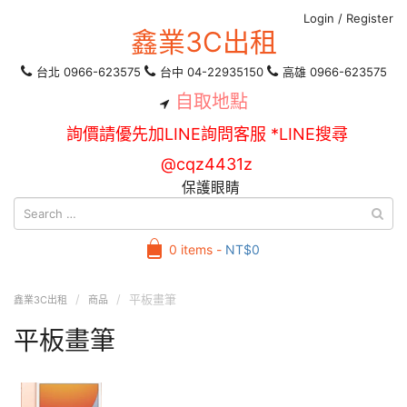
Login
/
Register
鑫業3C出租
台北 0966-623575
台中 04-22935150
高雄 0966-623575
自取地點
詢價請優先加LINE詢問客服 *LINE搜尋
@cqz4431z
保護眼睛
0 items -
NT$
0
平板畫筆
鑫業3C出租
商品
平板畫筆