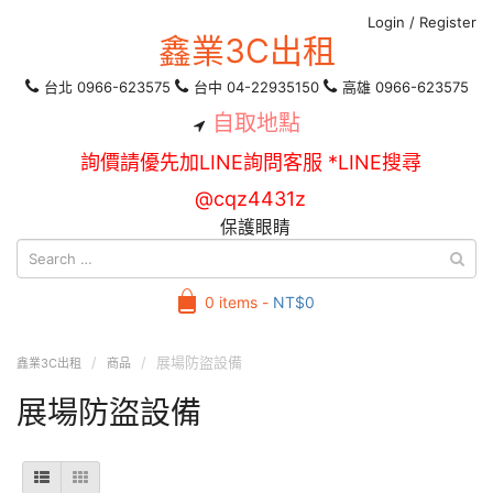
Login
/
Register
鑫業3C出租
台北 0966-623575
台中 04-22935150
高雄 0966-623575
自取地點
詢價請優先加LINE詢問客服 *LINE搜尋
@cqz4431z
保護眼睛
0 items -
NT$
0
展場防盜設備
鑫業3C出租
商品
展場防盜設備