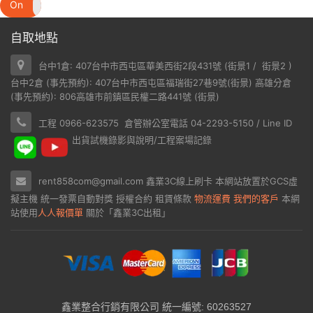
On
Off
自取地點
台中1倉: 407台中市西屯區華美西街2段431號 (
街景1
/
街景2
)
台中2倉 (事先預約): 407台中市西屯區福瑞街27巷9號(
街景
) 高雄分倉
(事先預約): 806高雄市前鎮區民權二路441號 (
街景
)
工程 0966-623575 倉管辦公室電話 04-2293-5150 / Line ID
出貨試機錄影與說明/工程案場記錄
rent858com@gmail.com
鑫業3C線上刷卡
本網站放置於
GCS虛
擬主機
統一發票自動對獎
授權合約
租賃條款
物流運費
我們的客戶
本網
站使用
人人報價單
關於「鑫業3C出租」
鑫業整合行銷有限公司 統一編號: 60263527