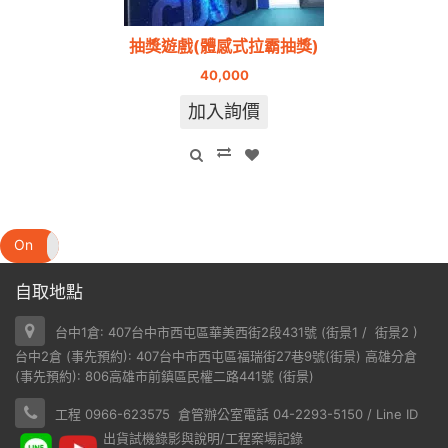
抽獎遊戲(體感式拉霸抽獎)
40,000
加入詢價
On
Off
自取地點
台中1倉: 407台中市西屯區華美西街2段431號 (
街景1
/
街景2
)
台中2倉 (事先預約): 407台中市西屯區福瑞街27巷9號(
街景
) 高雄分倉
(事先預約): 806高雄市前鎮區民權二路441號 (
街景
)
工程 0966-623575 倉管辦公室電話 04-2293-5150 / Line ID
出貨試機錄影與說明/工程案場記錄