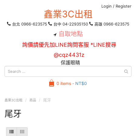
Login
/
Register
鑫業3C出租
台北 0966-623575
台中 04-22935150
高雄 0966-623575
自取地點
詢價請優先加LINE詢問客服 *LINE搜尋
@cqz4431z
保護眼睛
0 items -
NT$
0
尾牙
鑫業3C出租
商品
尾牙