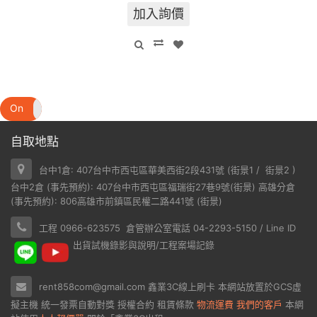
加入詢價
On
Off
自取地點
台中1倉: 407台中市西屯區華美西街2段431號 (
街景1
/
街景2
)
台中2倉 (事先預約): 407台中市西屯區福瑞街27巷9號(
街景
) 高雄分倉
(事先預約): 806高雄市前鎮區民權二路441號 (
街景
)
工程 0966-623575 倉管辦公室電話 04-2293-5150 / Line ID
出貨試機錄影與說明/工程案場記錄
rent858com@gmail.com
鑫業3C線上刷卡
本網站放置於
GCS虛
擬主機
統一發票自動對獎
授權合約
租賃條款
物流運費
我們的客戶
本網