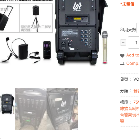
*未稅價
租用天數
Add to
Comp
貨號：
VO
分類：
音
標籤：
75
線擴音喇
音響設備
響