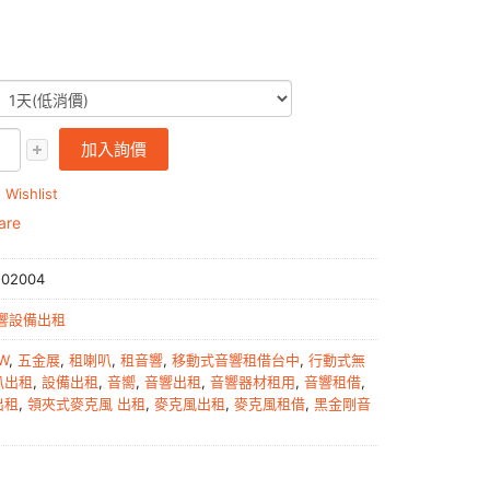
加入詢價
 Wishlist
are
02004
響設備出租
W
,
五金展
,
租喇叭
,
租音響
,
移動式音響租借台中
,
行動式無
叭出租
,
設備出租
,
音嚮
,
音響出租
,
音響器材租用
,
音響租借
,
出租
,
領夾式麥克風 出租
,
麥克風出租
,
麥克風租借
,
黑金剛音