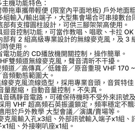
多主機功能特色：
 附帶拖車攜帶輕便 (限室內平面地板) 戶外地面
. 多組輸入/輸出端子，大型集會場合可串接數
. 底部有支撐圓柱設計，可供三腳架架高使用。
. 具迴音控制功能，可當作教唱、唱歌、卡拉 OK
. 內部有 2 組高級專業設計的無線麥克風，及 
同時使用。
. 省電功能的 CD播放機開關控制，操作簡單。
. VHF雙頻道無線麥克風，聲音清昕不干擾。
雙頻道／高傳真／低雜音／原音重現 VHF 170 ~
／音頻動態範圍大。
.無線麥克風流線造型，採用專業音頭，音質特佳
0.音量壓縮，自動音量控制，不失真。
1.具音碼靜音電路，可確保待機時不受外來訊號
2.採用 VHF 超高頻石英振盪鎖定，頻率穩定不
3.適用於戶外教學 大型會議／演講/賣場等。
4.麥克風輸入孔x3組、外部訊號輸入端子x1組
子x1組、外接喇叭座x1組。