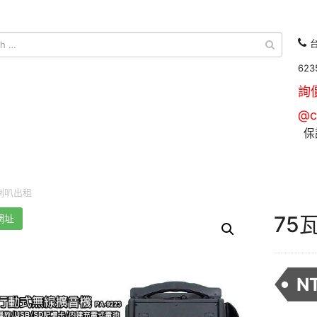
台
623
詢
@c
保
喇叭出租
75
網址
N