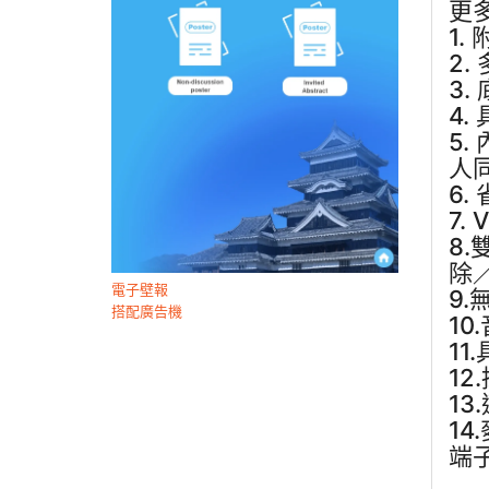
更
1.
2
3
4
5
人
6
7
8.
除
電子壁報
9
搭配廣告機
1
1
1
1
1
端