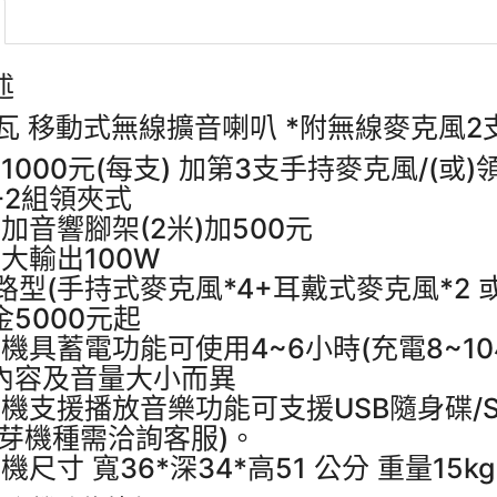
述
5瓦 移動式無線擴音喇叭 *附無線麥克風2
加1000元(每支) 加第3支手持麥克風/(
+2組領夾式
外加音響腳架(2米)加500元
最大輸出100W
6路型(手持式麥克風*4+耳戴式麥克風*2 或
金5000元起
主機具蓄電功能可使用4~6小時(充電8~
內容及音量大小而異
主機支援播放音樂功能可支援USB隨身碟/
藍芽機種需洽詢客服)。
機尺寸 寬36*深34*高51 公分 重量15kg