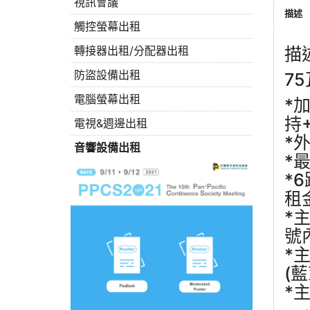
視訊會議
描述
觸控螢幕出租
描
轉接器出租/分配器出租
防盜設備出租
7
電腦螢幕出租
*
持
電視&週邊出租
*
音響設備出租
*
*
租
*
號
*
(
*主