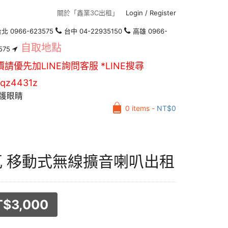
關於「鑫業3C出租」
Login
/
Register
北 0966-623575
台中 04-22935150
高雄 0966-
自取地點
575
價請優先加LINE詢問客服 *LINE搜尋
qz4431z
護眼睛
0 items -
NT$
0
瓦 移動式無線擴音喇叭出租
T$
3,000