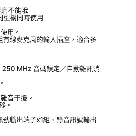
粗磨不能哦
台同型機同時使用
 使用。
3 組有線麥克風的輸入插座，適合多
 250 MHz 音碼鎖定／自動雜訊消
。
及雜音干擾。
飄移。
、訊號輸出端子x1組、錄音訊號輸出