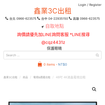
Login
/
Register
鑫業3C出租
台北 0966-623575
台中 04-22935150
高雄 0966-623575
自取地點
詢價請優先加LINE詢問客服 *LINE搜尋
@cqz4431z
保護眼睛
0 items -
NT$
0
48吋 4K液晶電視出租
鑫業3C出租
商品
電視&週邊出租