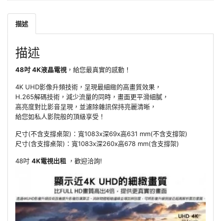
描述
描述
48吋 4K液晶電視
，給您最真實的感動！
4K UHD影像升頻技術，呈現最細緻的高畫質效果，
H.265解碼技術，減少流量的同時，畫面更平滑細膩，
高亮度對比影音呈現，並濾除雜訊保持亮麗清晰，
給您如私人影院般的頂級享受！
尺寸(不含支撐桌架)：寬1083x深69x高631 mm(不含支撐架)
尺寸(含支撐桌架)：寬1083x深260x高678 mm(含支撐架)
48吋
4K電視出租
，歡迎洽詢!