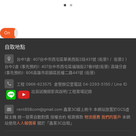
On
Off
自取地點
台中1倉: 407台中市西屯區華美西街2段431號 (
街景1
/
街景2
)
台中2倉 (事先預約): 407台中市西屯區福瑞街27巷9號(
街景
) 高雄分倉
(事先預約): 806高雄市前鎮區民權二路441號 (
街景
)
工程 0966-623575 倉管辦公室電話 04-2293-5150 / Line ID
出貨試機錄影與說明/工程案場記錄
rent858com@gmail.com
鑫業3C線上刷卡
本網站放置於
GCS虛
擬主機
統一發票自動對獎
授權合約
租賃條款
物流運費
我們的客戶
本網
站使用
人人報價單
關於「鑫業3C出租」