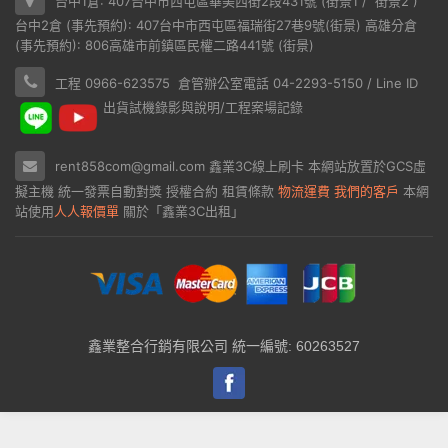
台中1倉: 407台中市西屯區華美西街2段431號 (
街景1
/
街景2
)
台中2倉 (事先預約): 407台中市西屯區福瑞街27巷9號(
街景
) 高雄分倉
(事先預約): 806高雄市前鎮區民權二路441號 (
街景
)
工程 0966-623575 倉管辦公室電話 04-2293-5150 / Line ID
出貨試機錄影與說明/工程案場記錄
rent858com@gmail.com
鑫業3C線上刷卡
本網站放置於
GCS虛
擬主機
統一發票自動對獎
授權合約
租賃條款
物流運費
我們的客戶
本網
站使用
人人報價單
關於「鑫業3C出租」
鑫業整合行銷有限公司 統一編號: 60263527