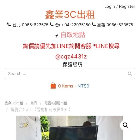
Login
/
Register
鑫業3C出租
台北 0966-623575
台中 04-22935150
高雄 0966-623575
自取地點
詢價請優先加LINE詢問客服 *LINE搜尋
@cqz4431z
保護眼睛
0 items -
NT$
0
鑫業3C出租
商品
電視&週邊出租
導覽台出租 【電視相關設備出租】