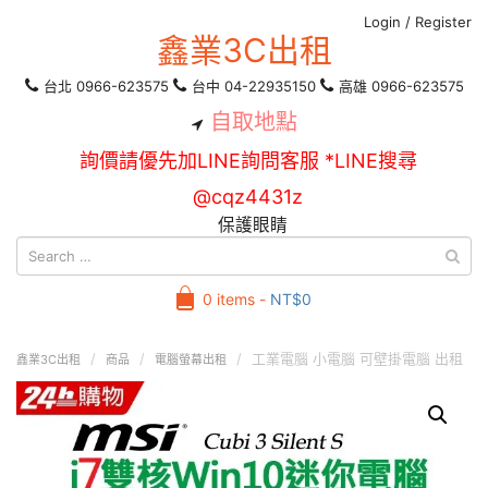
Login
/
Register
鑫業3C出租
台北 0966-623575
台中 04-22935150
高雄 0966-623575
自取地點
詢價請優先加LINE詢問客服 *LINE搜尋
@cqz4431z
保護眼睛
0 items -
NT$
0
工業電腦 小電腦 可壁掛電腦 出租
鑫業3C出租
商品
電腦螢幕出租