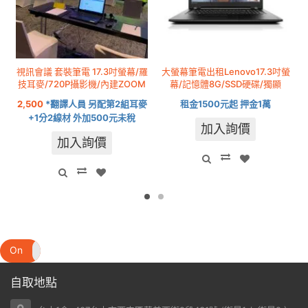
視訊會議 套裝筆電 17.3吋螢幕/羅
大螢幕筆電出租Lenovo17.3吋螢
技耳麥/720P攝影機/內建ZOOM
幕/記憶體8G/SSD硬碟/獨顯
2,500
*翻譯人員 另配第2組耳麥
租金1500元起 押金1萬
+1分2線材 外加500元未稅
加入詢價
加入詢價
On
Off
自取地點