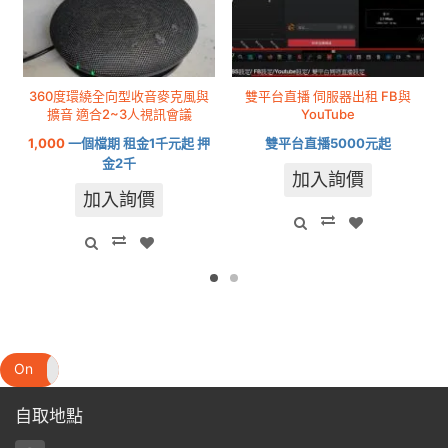
360度環繞全向型收音麥克風與
雙平台直播 伺服器出租 FB與
擴音 適合2~3人視訊會議
YouTube
1,000
一個檔期 租金1千元起 押
雙平台直播5000元起
金2千
加入詢價
加入詢價
On
Off
自取地點