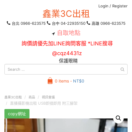
Login
/
Register
鑫業3C出租
台北 0966-623575
台中 04-22935150
高雄 0966-623575
自取地點
詢價請優先加LINE詢問客服 *LINE搜尋
@cqz4431z
保護眼睛
0 items -
NT$
0
鑫業3C出租
商品
視訊會議
直播攝影機出租 USB即插即用 附三腳架
copy網址