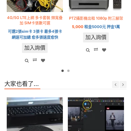
4G/5G LTE上網 多卡套裝 頻寬疊
PTZ攝影機出租 1080p 附三腳架
加 SIM卡張數可選
5,000
租金5000元 押金1萬
可選2張sim卡 3張卡 最多4張卡
加入詢價
網速可加總 愈多張速度愈快
加入詢價
大家也看了...