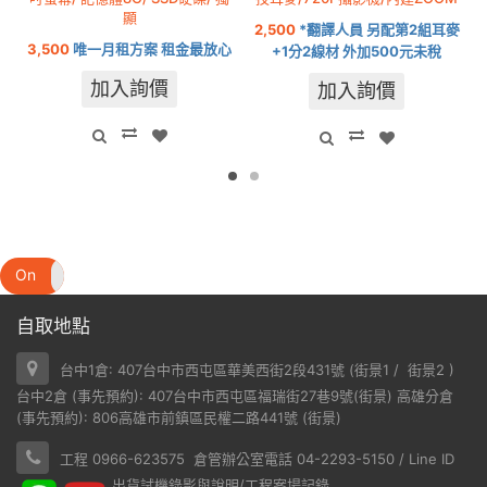
顯
2,500
*翻譯人員 另配第2組耳麥
3,500
唯一月租方案 租金最放心
+1分2線材 外加500元未稅
加入詢價
加入詢價
On
Off
自取地點
台中1倉: 407台中市西屯區華美西街2段431號 (
街景1
/
街景2
)
台中2倉 (事先預約): 407台中市西屯區福瑞街27巷9號(
街景
) 高雄分倉
(事先預約): 806高雄市前鎮區民權二路441號 (
街景
)
工程 0966-623575 倉管辦公室電話 04-2293-5150 / Line ID
出貨試機錄影與說明/工程案場記錄