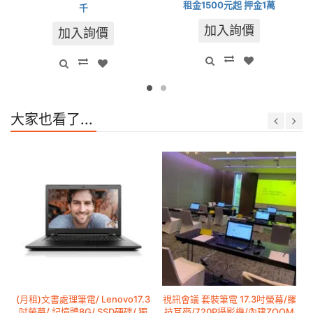
租金1500元起 押金1萬
千
加入詢價
加入詢價
大家也看了...
(月租)文書處理筆電/ Lenovo17.3
視訊會議 套裝筆電 17.3吋螢幕/羅
吋螢幕/ 記憶體8G/ SSD硬碟/ 獨
技耳麥/720P攝影機/內建ZOOM