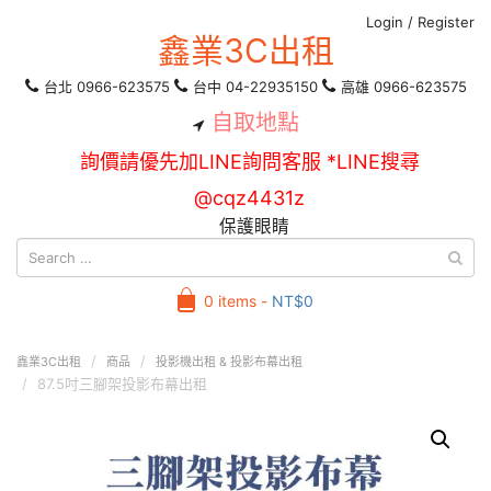
Login
/
Register
鑫業3C出租
台北 0966-623575
台中 04-22935150
高雄 0966-623575
自取地點
詢價請優先加LINE詢問客服 *LINE搜尋
@cqz4431z
保護眼睛
0 items -
NT$
0
鑫業3C出租
商品
投影機出租 & 投影布幕出租
87.5吋三腳架投影布幕出租