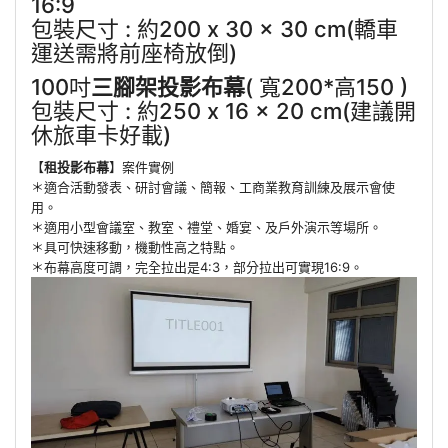
16:9
包裝尺寸 : 約200 x 30 x 30 cm(轎車
運送需將前座椅放倒)
100吋
三腳架投影布幕
( 寬200*高150 )
包裝尺寸 : 約250 x 16 x 20 cm(建議開
休旅車卡好載)
【
租投影布幕
】案件實例
＊適合活動發表、研討會議、簡報、工商業教育訓練及展示會使
用。
＊適用小型會議室、教室、禮堂、婚宴、及戶外演示等場所。
＊具可快速移動，機動性高之特點。
＊布幕高度可調，完全拉出是4:3，部分拉出可實現16:9。