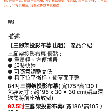
租
,
投影布幕
,
投影布幕出租
,
投影布幕租借
,
投影幕
,
租布幕 台中
,
租布幕
台北
,
租投影布幕
,
移動式投影布幕租借
描述
描述
【
三腳架投影布幕 出租
】 產品介紹
三腳架投影布幕 優點 :
● 重量輕、方便攜帶
● 組裝快速
● 可隨意調整高低
● 具下拉平衡桿，使幕面平整
84吋
三腳架投影布幕
( 寬175*高130 )
包裝尺寸 : 約195 x 30 x 30 cm(轎車運
送需將前座椅放倒)
87.5吋
三腳架投影布幕
( 寬186*高105 )