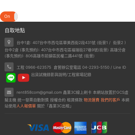
On
Off
自取地點
台中1倉: 407台中市西屯區華美西街2段431號 (
街景1
/
街景2
)
台中2倉 (事先預約): 407台中市西屯區福瑞街27巷9號(
街景
) 高雄分倉
(事先預約): 806高雄市前鎮區民權二路441號 (
街景
)
工程 0966-623575 倉管辦公室電話 04-2293-5150 / Line ID
出貨試機錄影與說明/工程案場記錄
rent858com@gmail.com
鑫業3C線上刷卡
本網站放置於
GCS虛
擬主機
統一發票自動對獎
授權合約
租賃條款
物流運費
我們的客戶
本網
站使用
人人報價單
關於「鑫業3C出租」