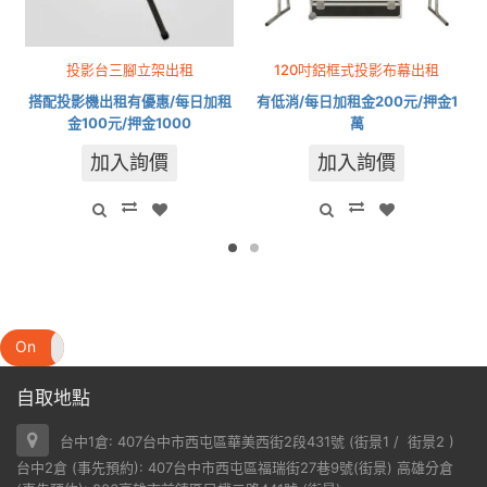
投影台三腳立架出租
120吋鋁框式投影布幕出租
搭配投影機出租有優惠/每日加租
有低消/每日加租金200元/押金1
金100元/押金1000
萬
加入詢價
加入詢價
On
Off
自取地點
台中1倉: 407台中市西屯區華美西街2段431號 (
街景1
/
街景2
)
台中2倉 (事先預約): 407台中市西屯區福瑞街27巷9號(
街景
) 高雄分倉