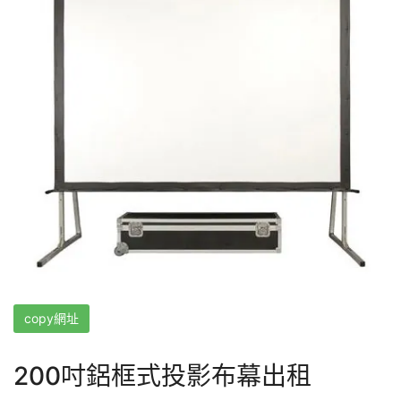
copy網址
200吋鋁框式投影布幕出租